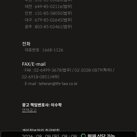
· 대전 : 649-85-02116(법무)
· 인천 : 131-85-58050(법무)
· 대구 : 679-85-02645(법무)
· 광주 : 803-85-02461(법무)
전화
· 대표번호 : 1668-1126
FAX/E-mail
· FAX : 02-6499-3678(법무) / 02-2038-0879(특허) /
02-6918-0851(세무)
· E-mail : teheran@thr-law.co.kr
광고 책임변호사: 이수학
면책공고
개인정보처리 취급방침
Copyright ⓒ 2022 테헤란. All rights reserved.
현재 상담 가능
2026
.
08
.
09
(일)
08
09