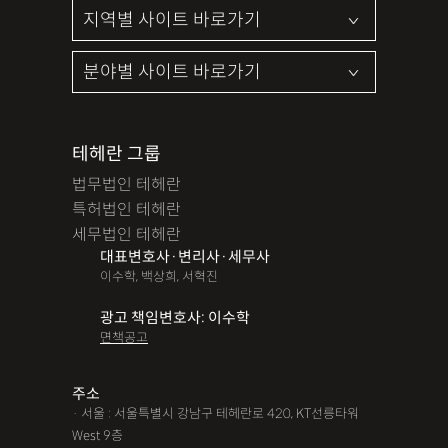
테헤란 그룹
법무법인 테헤란
특허법인 테헤란
세무법인 테헤란
대표변호사·변리사·세무사
이수학, 백상희, 서혁진
광고 책임변호사: 이수학
면책공고
주소
· 서울 : 서울특별시 강남구 테헤란로 420, KT선릉타워
West 9층