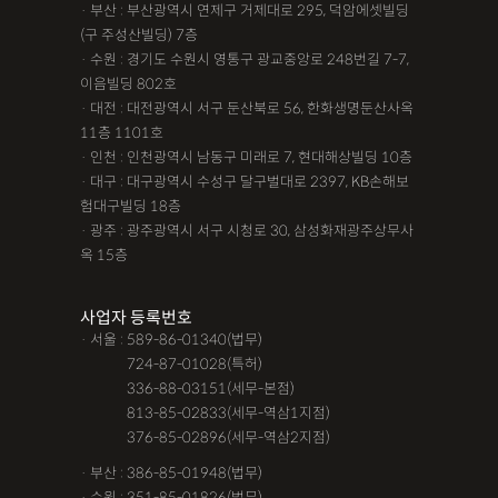
· 부산 : 부산광역시 연제구 거제대로 295, 덕암에셋빌딩
(구 주성산빌딩) 7층
· 수원 : 경기도 수원시 영통구 광교중앙로 248번길 7-7,
이음빌딩 802호
· 대전 : 대전광역시 서구 둔산북로 56, 한화생명둔산사옥
11층 1101호
· 인천 : 인천광역시 남동구 미래로 7, 현대해상빌딩 10층
· 대구 : 대구광역시 수성구 달구벌대로 2397, KB손해보
험대구빌딩 18층
· 광주 : 광주광역시 서구 시청로 30, 삼성화재광주상무사
옥 15층
사업자 등록번호
· 서울 : 589-86-01340(법무)
· 서울 :
724-87-01028(특허)
· 서울 :
336-88-03151(세무-본점)
· 서울 :
813-85-02833(세무-역삼1지점)
· 서울 :
376-85-02896(세무-역삼2지점)
· 부산 : 386-85-01948(법무)
· 수원 : 351-85-01826(법무)